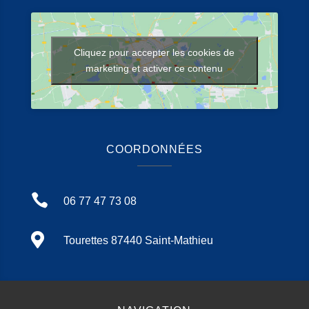
Cliquez pour accepter les cookies de
marketing et activer ce contenu
COORDONNÉES

06 77 47 73 08

Tourettes 87440 Saint-Mathieu