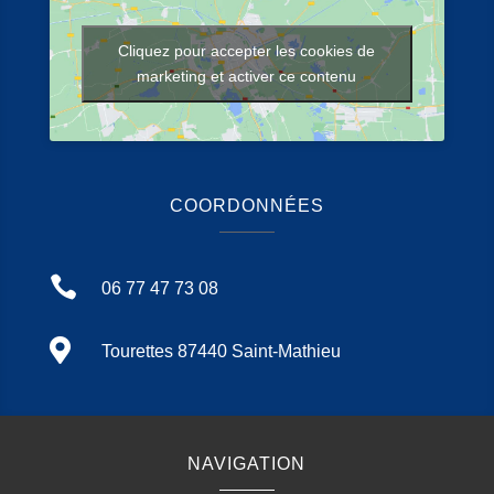
Cliquez pour accepter les cookies de
marketing et activer ce contenu
COORDONNÉES

06 77 47 73 08

Tourettes 87440 Saint-Mathieu
NAVIGATION